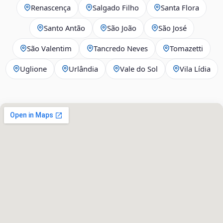
Renascença
Salgado Filho
Santa Flora
Santo Antão
São João
São José
São Valentim
Tancredo Neves
Tomazetti
Uglione
Urlândia
Vale do Sol
Vila Lídia