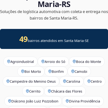
Maria‑RS
Soluções de logística automotiva com coleta e entrega nos
bairros de Santa Maria‑RS.
49
bairros atendidos em
Santa Maria
-
SE
Agroindustrial
Arroio do Só
Boca do Monte
Boi Morto
Bonfim
Camobi
Campestre do Menino Deus
Carolina
Centro
Cerrito
Chácara das Flores
Diácono João Luiz Pozzobon
Divina Providência