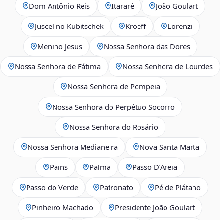
Dom Antônio Reis
Itararé
João Goulart
Juscelino Kubitschek
Kroeff
Lorenzi
Menino Jesus
Nossa Senhora das Dores
Nossa Senhora de Fátima
Nossa Senhora de Lourdes
Nossa Senhora de Pompeia
Nossa Senhora do Perpétuo Socorro
Nossa Senhora do Rosário
Nossa Senhora Medianeira
Nova Santa Marta
Pains
Palma
Passo D’Areia
Passo do Verde
Patronato
Pé de Plátano
Pinheiro Machado
Presidente João Goulart