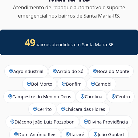
Atendimento de reboque automotivo e suporte
emergencial nos bairros de Santa Maria‑RS.
49
bairros atendidos em
Santa Maria
-
SE
Agroindustrial
Arroio do Só
Boca do Monte
Boi Morto
Bonfim
Camobi
Campestre do Menino Deus
Carolina
Centro
Cerrito
Chácara das Flores
Diácono João Luiz Pozzobon
Divina Providência
Dom Antônio Reis
Itararé
João Goulart