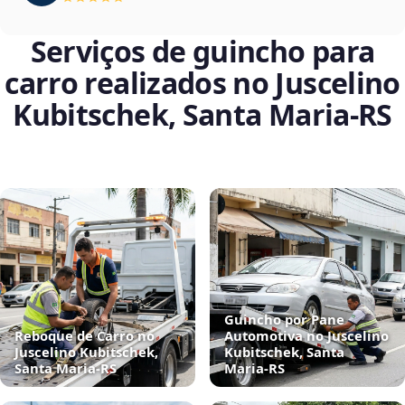
Serviços de guincho para
carro realizados no Juscelino
Kubitschek, Santa Maria‑RS
Guincho por Pane
Reboque de Carro no
Automotiva no Juscelino
Juscelino Kubitschek,
Kubitschek, Santa
Santa Maria‑RS
Maria‑RS