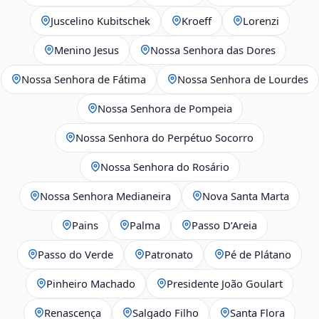
Juscelino Kubitschek
Kroeff
Lorenzi
Menino Jesus
Nossa Senhora das Dores
Nossa Senhora de Fátima
Nossa Senhora de Lourdes
Nossa Senhora de Pompeia
Nossa Senhora do Perpétuo Socorro
Nossa Senhora do Rosário
Nossa Senhora Medianeira
Nova Santa Marta
Pains
Palma
Passo D’Areia
Passo do Verde
Patronato
Pé de Plátano
Pinheiro Machado
Presidente João Goulart
Renascença
Salgado Filho
Santa Flora