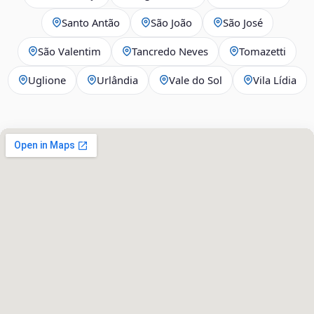
Santo Antão
São João
São José
São Valentim
Tancredo Neves
Tomazetti
Uglione
Urlândia
Vale do Sol
Vila Lídia