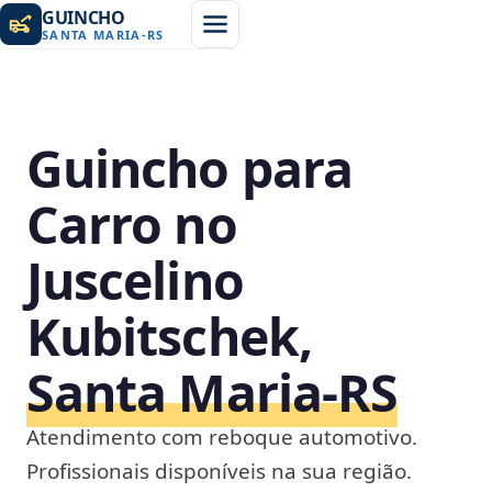
GUINCHO
SANTA MARIA
-
RS
Guincho para
Carro no
Juscelino
Kubitschek,
Santa Maria‑RS
Atendimento com reboque automotivo.
Profissionais disponíveis na sua região.