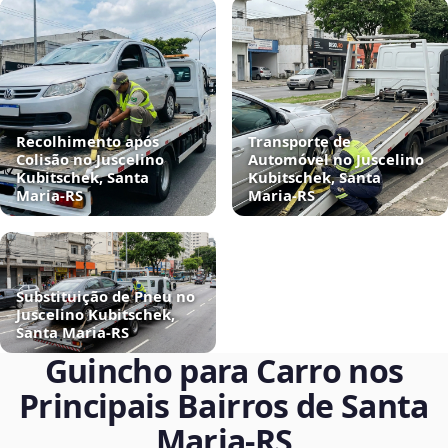
Recolhimento após
Transporte de
Colisão no Juscelino
Automóvel no Juscelino
Kubitschek, Santa
Kubitschek, Santa
Maria‑RS
Maria‑RS
Substituição de Pneu no
Juscelino Kubitschek,
Santa Maria‑RS
Guincho para Carro nos
Principais Bairros de Santa
Maria‑RS