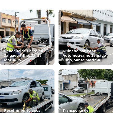
Reboque de Carro no
Guincho por Pane
Salgado Filho, Santa
Automotiva no Salgado
Maria‑RS
Filho, Santa Maria‑RS
Recolhimento após
Transporte de