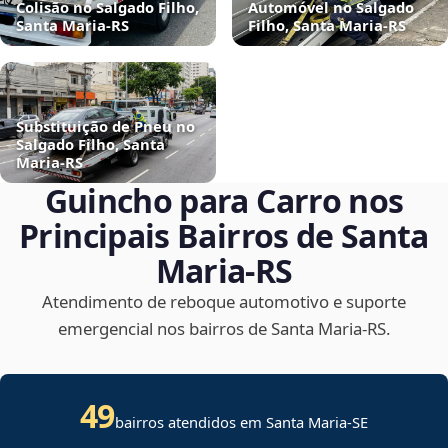
Colisão no Salgado Filho,
Automóvel no Salgado
Santa Maria‑RS
Filho, Santa Maria‑RS
Substituição de Pneu no
Salgado Filho, Santa
Maria‑RS
Guincho para Carro nos
Principais Bairros de Santa
Maria‑RS
Atendimento de reboque automotivo e suporte
emergencial nos bairros de Santa Maria‑RS.
49
bairros atendidos em
Santa Maria
-
SE