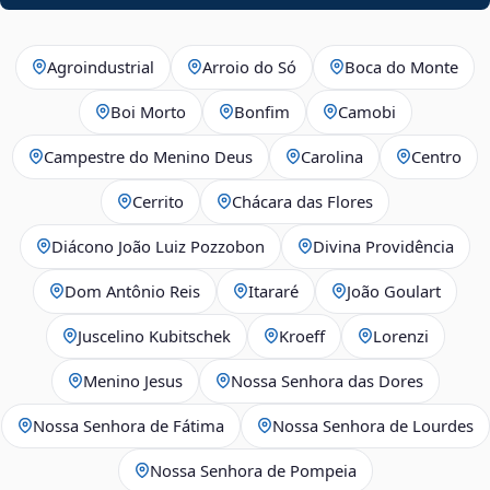
Agroindustrial
Arroio do Só
Boca do Monte
Boi Morto
Bonfim
Camobi
Campestre do Menino Deus
Carolina
Centro
Cerrito
Chácara das Flores
Diácono João Luiz Pozzobon
Divina Providência
Dom Antônio Reis
Itararé
João Goulart
Juscelino Kubitschek
Kroeff
Lorenzi
Menino Jesus
Nossa Senhora das Dores
Nossa Senhora de Fátima
Nossa Senhora de Lourdes
Nossa Senhora de Pompeia