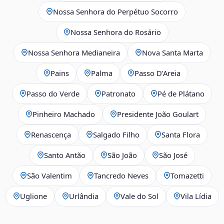
Nossa Senhora do Perpétuo Socorro
Nossa Senhora do Rosário
Nossa Senhora Medianeira
Nova Santa Marta
Pains
Palma
Passo D’Areia
Passo do Verde
Patronato
Pé de Plátano
Pinheiro Machado
Presidente João Goulart
Renascença
Salgado Filho
Santa Flora
Santo Antão
São João
São José
São Valentim
Tancredo Neves
Tomazetti
Uglione
Urlândia
Vale do Sol
Vila Lídia