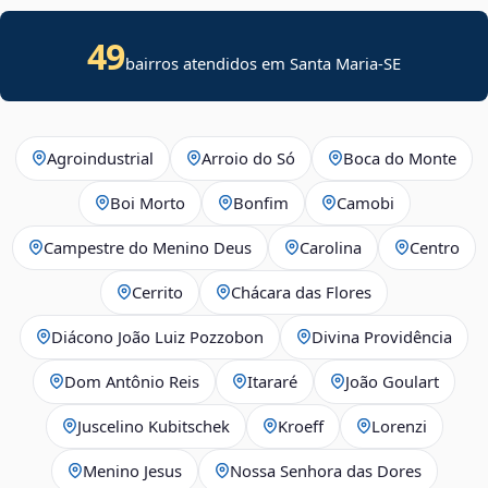
49
bairros atendidos em
Santa Maria
-
SE
Agroindustrial
Arroio do Só
Boca do Monte
Boi Morto
Bonfim
Camobi
Campestre do Menino Deus
Carolina
Centro
Cerrito
Chácara das Flores
Diácono João Luiz Pozzobon
Divina Providência
Dom Antônio Reis
Itararé
João Goulart
Juscelino Kubitschek
Kroeff
Lorenzi
Menino Jesus
Nossa Senhora das Dores