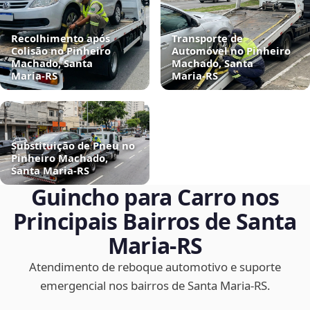
Recolhimento após
Transporte de
Colisão no Pinheiro
Automóvel no Pinheiro
Machado, Santa
Machado, Santa
Maria‑RS
Maria‑RS
Substituição de Pneu no
Pinheiro Machado,
Santa Maria‑RS
Guincho para Carro nos
Principais Bairros de Santa
Maria‑RS
Atendimento de reboque automotivo e suporte
emergencial nos bairros de Santa Maria‑RS.