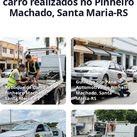
carro realizados no Pinheiro
Machado, Santa Maria‑RS
Guincho por Pane
Reboque de Carro no
Automotiva no Pinheiro
Pinheiro Machado,
Machado, Santa
Santa Maria‑RS
Maria‑RS