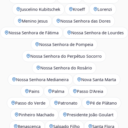
Juscelino Kubitschek
Kroeff
Lorenzi
Menino Jesus
Nossa Senhora das Dores
Nossa Senhora de Fátima
Nossa Senhora de Lourdes
Nossa Senhora de Pompeia
Nossa Senhora do Perpétuo Socorro
Nossa Senhora do Rosário
Nossa Senhora Medianeira
Nova Santa Marta
Pains
Palma
Passo D’Areia
Passo do Verde
Patronato
Pé de Plátano
Pinheiro Machado
Presidente João Goulart
Renascença
Salgado Filho
Santa Flora