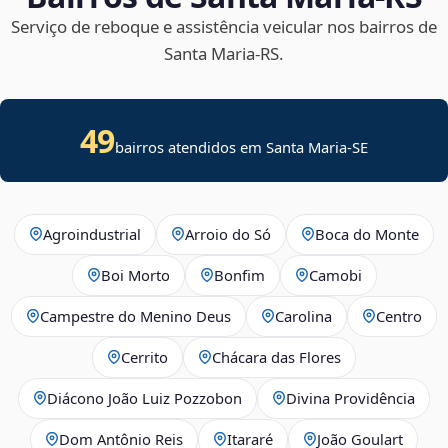
Serviço de reboque e assistência veicular nos bairros de
Santa Maria‑RS.
49
bairros atendidos em
Santa Maria
-
SE
Agroindustrial
Arroio do Só
Boca do Monte
Boi Morto
Bonfim
Camobi
Campestre do Menino Deus
Carolina
Centro
Cerrito
Chácara das Flores
Diácono João Luiz Pozzobon
Divina Providência
Dom Antônio Reis
Itararé
João Goulart