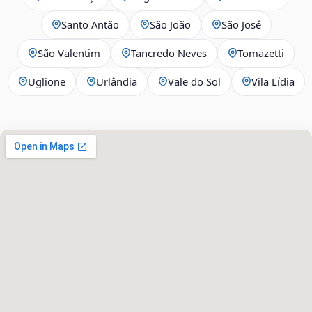
Santo Antão
São João
São José
São Valentim
Tancredo Neves
Tomazetti
Uglione
Urlândia
Vale do Sol
Vila Lídia