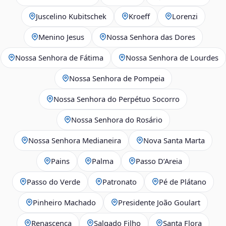
Juscelino Kubitschek
Kroeff
Lorenzi
Menino Jesus
Nossa Senhora das Dores
Nossa Senhora de Fátima
Nossa Senhora de Lourdes
Nossa Senhora de Pompeia
Nossa Senhora do Perpétuo Socorro
Nossa Senhora do Rosário
Nossa Senhora Medianeira
Nova Santa Marta
Pains
Palma
Passo D’Areia
Passo do Verde
Patronato
Pé de Plátano
Pinheiro Machado
Presidente João Goulart
Renascença
Salgado Filho
Santa Flora