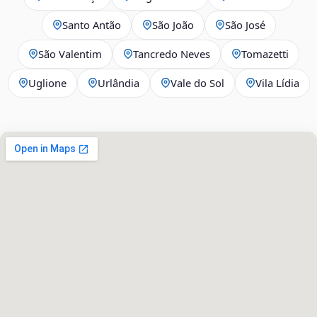
Santo Antão
São João
São José
São Valentim
Tancredo Neves
Tomazetti
Uglione
Urlândia
Vale do Sol
Vila Lídia