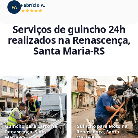
Fabrício A.
FA
Serviços de guincho 24h
realizados na Renascença,
Santa Maria‑RS
Guincho para Carro na
Guincho para Moto na
Renascença, Santa
Renascença, Santa
Maria‑RS
Maria‑RS