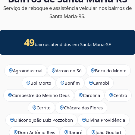
Serviço de reboque e assistência veicular nos bairros de
Santa Maria‑RS.
49
bairros atendidos em
Santa Maria
-
SE
Agroindustrial
Arroio do Só
Boca do Monte
Boi Morto
Bonfim
Camobi
Campestre do Menino Deus
Carolina
Centro
Cerrito
Chácara das Flores
Diácono João Luiz Pozzobon
Divina Providência
Dom Antônio Reis
Itararé
João Goulart