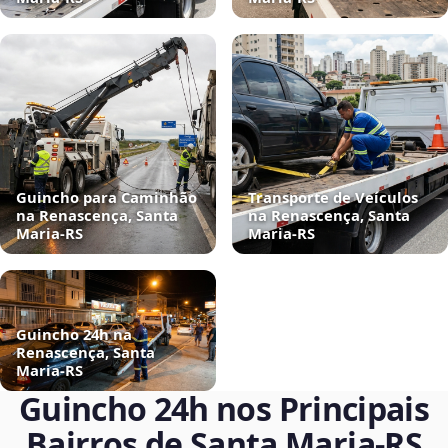
Guincho para Caminhão
Transporte de Veículos
na Renascença, Santa
na Renascença, Santa
Maria‑RS
Maria‑RS
Guincho 24h na
Renascença, Santa
Maria‑RS
Guincho 24h nos Principais
Bairros de Santa Maria‑RS