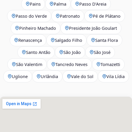
Pains
Palma
Passo D’Areia
Passo do Verde
Patronato
Pé de Plátano
Pinheiro Machado
Presidente João Goulart
Renascença
Salgado Filho
Santa Flora
Santo Antão
São João
São José
São Valentim
Tancredo Neves
Tomazetti
Uglione
Urlândia
Vale do Sol
Vila Lídia