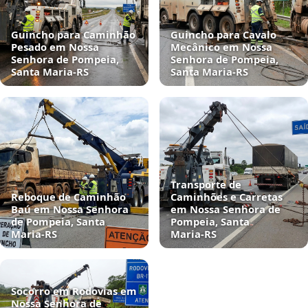
Guincho para Caminhão
Guincho para Cavalo
Pesado em Nossa
Mecânico em Nossa
Senhora de Pompeia,
Senhora de Pompeia,
Santa Maria‑RS
Santa Maria‑RS
Transporte de
Reboque de Caminhão
Caminhões e Carretas
Baú em Nossa Senhora
em Nossa Senhora de
de Pompeia, Santa
Pompeia, Santa
Maria‑RS
Maria‑RS
Socorro em Rodovias em
Nossa Senhora de