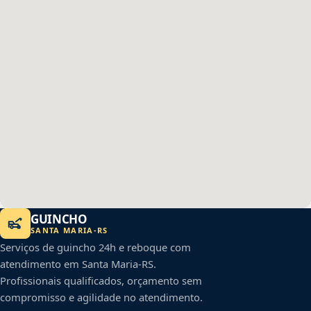
GUINCHO
SANTA MARIA
-
RS
Serviços de guincho 24h e reboque com
atendimento em
Santa Maria
-
RS
.
Profissionais qualificados, orçamento sem
compromisso e agilidade no atendimento.