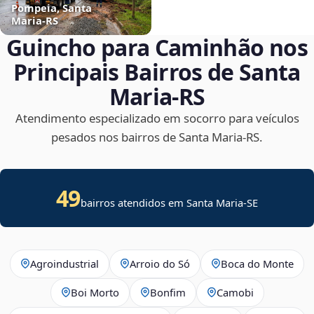
Pompeia, Santa
Maria‑RS
Guincho para Caminhão nos
Principais Bairros de Santa
Maria‑RS
Atendimento especializado em socorro para veículos
pesados nos bairros de Santa Maria‑RS.
49
bairros atendidos em
Santa Maria
-
SE
Agroindustrial
Arroio do Só
Boca do Monte
Boi Morto
Bonfim
Camobi