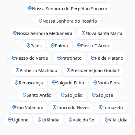
Nossa Senhora do Perpétuo Socorro
Nossa Senhora do Rosário
Nossa Senhora Medianeira
Nova Santa Marta
Pains
Palma
Passo D’Areia
Passo do Verde
Patronato
Pé de Plátano
Pinheiro Machado
Presidente João Goulart
Renascença
Salgado Filho
Santa Flora
Santo Antão
São João
São José
São Valentim
Tancredo Neves
Tomazetti
Uglione
Urlândia
Vale do Sol
Vila Lídia