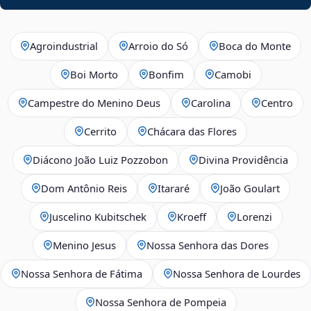
Agroindustrial
Arroio do Só
Boca do Monte
Boi Morto
Bonfim
Camobi
Campestre do Menino Deus
Carolina
Centro
Cerrito
Chácara das Flores
Diácono João Luiz Pozzobon
Divina Providência
Dom Antônio Reis
Itararé
João Goulart
Juscelino Kubitschek
Kroeff
Lorenzi
Menino Jesus
Nossa Senhora das Dores
Nossa Senhora de Fátima
Nossa Senhora de Lourdes
Nossa Senhora de Pompeia