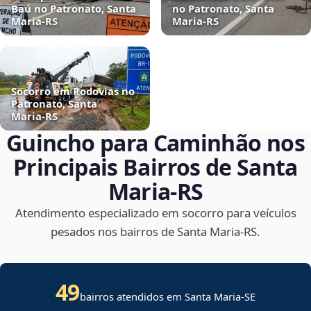
Baú no Patronato, Santa
no Patronato, Santa
Maria‑RS
Maria‑RS
Socorro em Rodovias no
Patronato, Santa
Maria‑RS
Guincho para Caminhão nos
Principais Bairros de Santa
Maria‑RS
Atendimento especializado em socorro para veículos
pesados nos bairros de Santa Maria‑RS.
49
bairros atendidos em
Santa Maria
-
SE