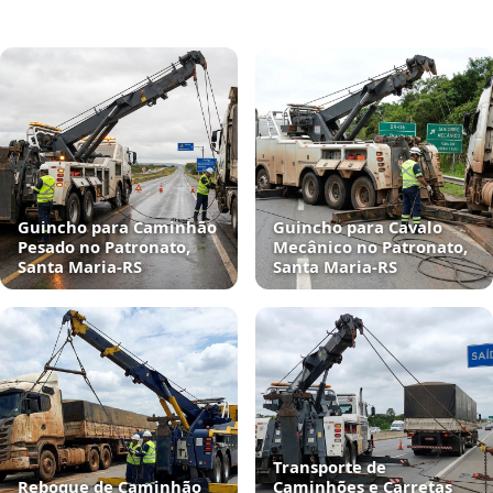
Guincho para Caminhão
Guincho para Cavalo
Pesado no Patronato,
Mecânico no Patronato,
Santa Maria‑RS
Santa Maria‑RS
Transporte de
Reboque de Caminhão
Caminhões e Carretas