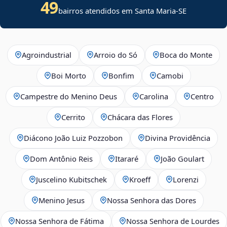
49
bairros atendidos em
Santa Maria
-
SE
Agroindustrial
Arroio do Só
Boca do Monte
Boi Morto
Bonfim
Camobi
Campestre do Menino Deus
Carolina
Centro
Cerrito
Chácara das Flores
Diácono João Luiz Pozzobon
Divina Providência
Dom Antônio Reis
Itararé
João Goulart
Juscelino Kubitschek
Kroeff
Lorenzi
Menino Jesus
Nossa Senhora das Dores
Nossa Senhora de Fátima
Nossa Senhora de Lourdes