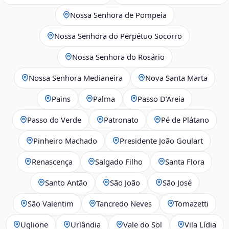
Nossa Senhora de Pompeia
Nossa Senhora do Perpétuo Socorro
Nossa Senhora do Rosário
Nossa Senhora Medianeira
Nova Santa Marta
Pains
Palma
Passo D’Areia
Passo do Verde
Patronato
Pé de Plátano
Pinheiro Machado
Presidente João Goulart
Renascença
Salgado Filho
Santa Flora
Santo Antão
São João
São José
São Valentim
Tancredo Neves
Tomazetti
Uglione
Urlândia
Vale do Sol
Vila Lídia