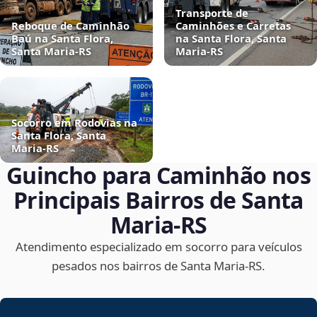
Transporte de
Reboque de Caminhão
Caminhões e Carretas
Baú na Santa Flora,
na Santa Flora, Santa
Santa Maria‑RS
Maria‑RS
Socorro em Rodovias na
Santa Flora, Santa
Maria‑RS
Guincho para Caminhão nos
Principais Bairros de Santa
Maria‑RS
Atendimento especializado em socorro para veículos
pesados nos bairros de Santa Maria‑RS.