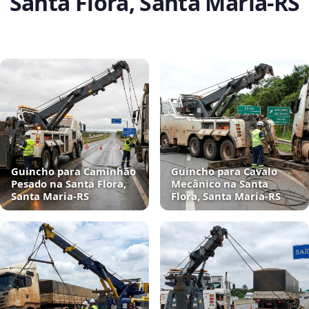
Santa Flora, Santa Maria‑RS
Guincho para Caminhão
Guincho para Cavalo
Pesado na Santa Flora,
Mecânico na Santa
Santa Maria‑RS
Flora, Santa Maria‑RS