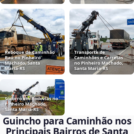
Reboque de Caminhão
Transporte de
Baú no Pinheiro
Caminhões e Carretas
Machado, Santa
no Pinheiro Machado,
Maria‑RS
Santa Maria‑RS
Socorro em Rodovias no
Pinheiro Machado,
Santa Maria‑RS
Guincho para Caminhão nos
Principais Bairros de Santa