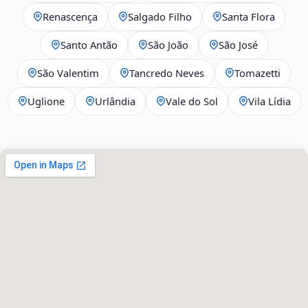
Renascença
Salgado Filho
Santa Flora
Santo Antão
São João
São José
São Valentim
Tancredo Neves
Tomazetti
Uglione
Urlândia
Vale do Sol
Vila Lídia