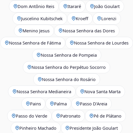
Dom Antônio Reis
Itararé
João Goulart
Juscelino Kubitschek
Kroeff
Lorenzi
Menino Jesus
Nossa Senhora das Dores
Nossa Senhora de Fátima
Nossa Senhora de Lourdes
Nossa Senhora de Pompeia
Nossa Senhora do Perpétuo Socorro
Nossa Senhora do Rosário
Nossa Senhora Medianeira
Nova Santa Marta
Pains
Palma
Passo D’Areia
Passo do Verde
Patronato
Pé de Plátano
Pinheiro Machado
Presidente João Goulart