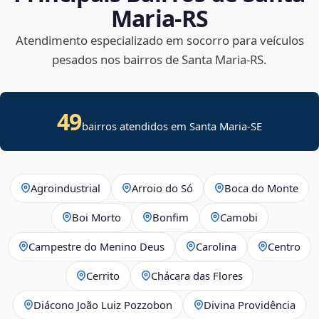
Maria‑RS
Atendimento especializado em socorro para veículos
pesados nos bairros de Santa Maria‑RS.
49
bairros atendidos em
Santa Maria
-
SE
Agroindustrial
Arroio do Só
Boca do Monte
Boi Morto
Bonfim
Camobi
Campestre do Menino Deus
Carolina
Centro
Cerrito
Chácara das Flores
Diácono João Luiz Pozzobon
Divina Providência