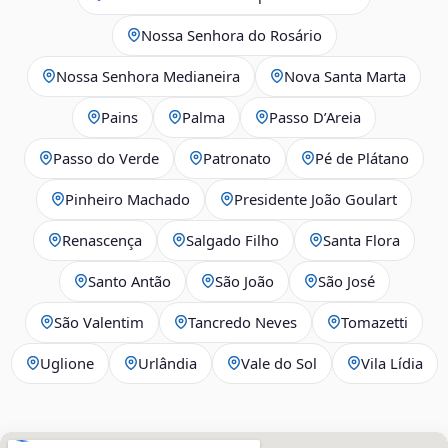
Nossa Senhora do Rosário
Nossa Senhora Medianeira
Nova Santa Marta
Pains
Palma
Passo D’Areia
Passo do Verde
Patronato
Pé de Plátano
Pinheiro Machado
Presidente João Goulart
Renascença
Salgado Filho
Santa Flora
Santo Antão
São João
São José
São Valentim
Tancredo Neves
Tomazetti
Uglione
Urlândia
Vale do Sol
Vila Lídia