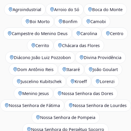
Agroindustrial
Arroio do Só
Boca do Monte
Boi Morto
Bonfim
Camobi
Campestre do Menino Deus
Carolina
Centro
Cerrito
Chácara das Flores
Diácono João Luiz Pozzobon
Divina Providência
Dom Antônio Reis
Itararé
João Goulart
Juscelino Kubitschek
Kroeff
Lorenzi
Menino Jesus
Nossa Senhora das Dores
Nossa Senhora de Fátima
Nossa Senhora de Lourdes
Nossa Senhora de Pompeia
Nossa Senhora do Perpétuo Socorro