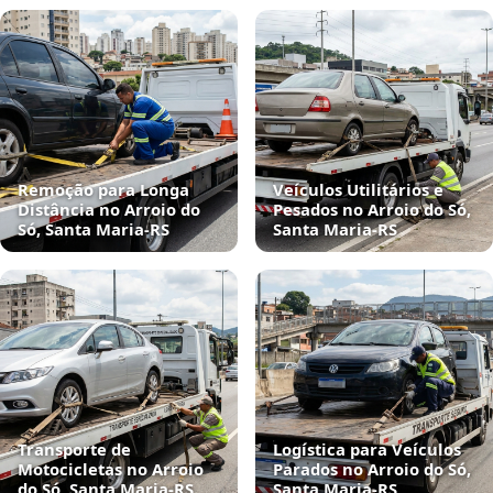
Remoção para Longa
Veículos Utilitários e
Distância no Arroio do
Pesados no Arroio do Só,
Só, Santa Maria‑RS
Santa Maria‑RS
Transporte de
Logística para Veículos
Motocicletas no Arroio
Parados no Arroio do Só,
do Só, Santa Maria‑RS
Santa Maria‑RS