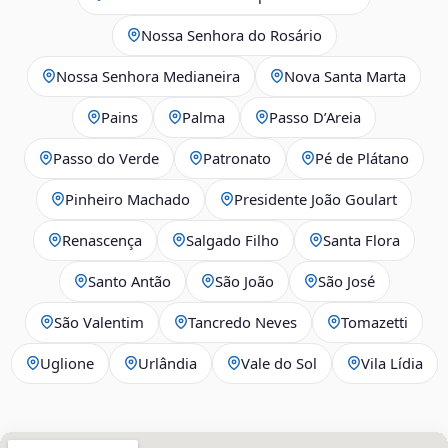
Nossa Senhora do Rosário
Nossa Senhora Medianeira
Nova Santa Marta
Pains
Palma
Passo D’Areia
Passo do Verde
Patronato
Pé de Plátano
Pinheiro Machado
Presidente João Goulart
Renascença
Salgado Filho
Santa Flora
Santo Antão
São João
São José
São Valentim
Tancredo Neves
Tomazetti
Uglione
Urlândia
Vale do Sol
Vila Lídia