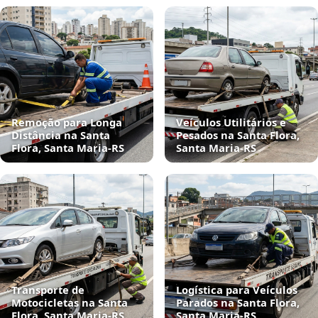
Remoção para Longa
Veículos Utilitários e
Distância na Santa
Pesados na Santa Flora,
Flora, Santa Maria‑RS
Santa Maria‑RS
Transporte de
Logística para Veículos
Motocicletas na Santa
Parados na Santa Flora,
Flora, Santa Maria‑RS
Santa Maria‑RS