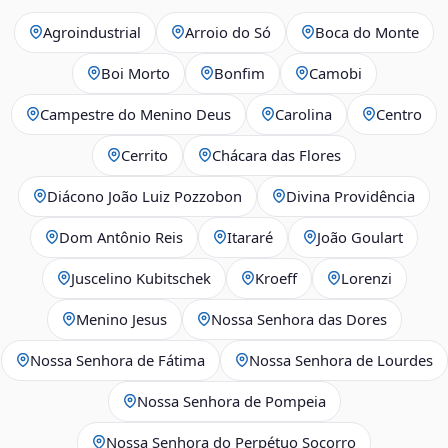
Agroindustrial
Arroio do Só
Boca do Monte
Boi Morto
Bonfim
Camobi
Campestre do Menino Deus
Carolina
Centro
Cerrito
Chácara das Flores
Diácono João Luiz Pozzobon
Divina Providência
Dom Antônio Reis
Itararé
João Goulart
Juscelino Kubitschek
Kroeff
Lorenzi
Menino Jesus
Nossa Senhora das Dores
Nossa Senhora de Fátima
Nossa Senhora de Lourdes
Nossa Senhora de Pompeia
Nossa Senhora do Perpétuo Socorro