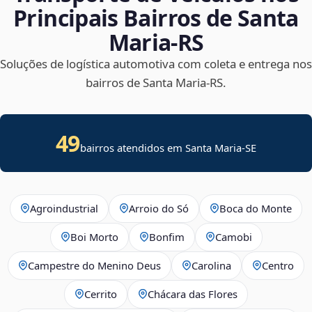
Principais Bairros de Santa
Maria‑RS
Soluções de logística automotiva com coleta e entrega nos
bairros de Santa Maria‑RS.
49
bairros atendidos em
Santa Maria
-
SE
Agroindustrial
Arroio do Só
Boca do Monte
Boi Morto
Bonfim
Camobi
Campestre do Menino Deus
Carolina
Centro
Cerrito
Chácara das Flores