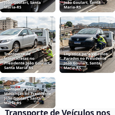
João Goulart, Santa
João Goulart, Santa
Maria‑RS
Maria‑RS
Transporte de
Logística para Veículos
Motocicletas no
Parados no Presidente
Presidente João Goulart,
João Goulart, Santa
Santa Maria‑RS
Maria‑RS
Transporte para
Mudanças no Presidente
João Goulart, Santa
Maria‑RS
Transporte de Veículos nos