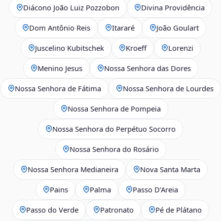
Diácono João Luiz Pozzobon
Divina Providência
Dom Antônio Reis
Itararé
João Goulart
Juscelino Kubitschek
Kroeff
Lorenzi
Menino Jesus
Nossa Senhora das Dores
Nossa Senhora de Fátima
Nossa Senhora de Lourdes
Nossa Senhora de Pompeia
Nossa Senhora do Perpétuo Socorro
Nossa Senhora do Rosário
Nossa Senhora Medianeira
Nova Santa Marta
Pains
Palma
Passo D’Areia
Passo do Verde
Patronato
Pé de Plátano