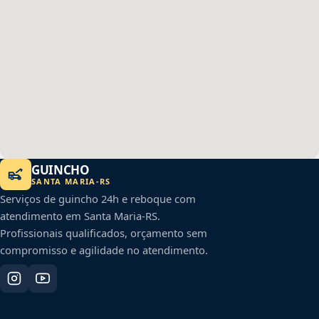
GUINCHO
SANTA MARIA
-
RS
Serviços de guincho 24h e reboque com
atendimento em
Santa Maria
-
RS
.
Profissionais qualificados, orçamento sem
compromisso e agilidade no atendimento.