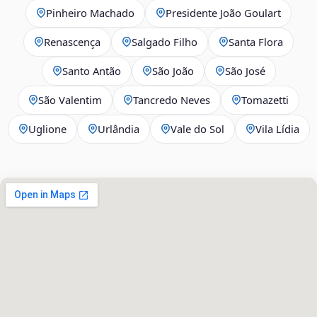
Pinheiro Machado
Presidente João Goulart
Renascença
Salgado Filho
Santa Flora
Santo Antão
São João
São José
São Valentim
Tancredo Neves
Tomazetti
Uglione
Urlândia
Vale do Sol
Vila Lídia