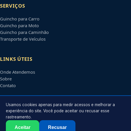
SERVIÇOS
Guincho para Carro
Guincho para Moto
Guincho para Caminhão
Transporte de Veículos
LINKS ÚTEIS
Onde Atendemos
Sobre
Contato
CONTATO
Usamos cookies apenas para medir acessos e melhorar a
experiência do site. Você pode aceitar ou recusar esse
rastreamento.
Atendimento em
Santa Maria
-
RS
e regiões parceiras
contato@guinchoemsantamaria.com.br
Aceitar
Recusar