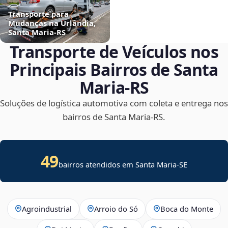
Transporte para
Mudanças na Urlândia,
Santa Maria‑RS
Transporte de Veículos nos
Principais Bairros de Santa
Maria‑RS
Soluções de logística automotiva com coleta e entrega nos
bairros de Santa Maria‑RS.
49
bairros atendidos em
Santa Maria
-
SE
Agroindustrial
Arroio do Só
Boca do Monte