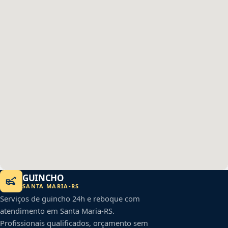
GUINCHO
SANTA MARIA
-
RS
Serviços de guincho 24h e reboque com
atendimento em
Santa Maria
-
RS
.
Profissionais qualificados, orçamento sem