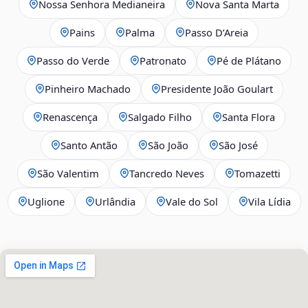
Nossa Senhora Medianeira
Nova Santa Marta
Pains
Palma
Passo D’Areia
Passo do Verde
Patronato
Pé de Plátano
Pinheiro Machado
Presidente João Goulart
Renascença
Salgado Filho
Santa Flora
Santo Antão
São João
São José
São Valentim
Tancredo Neves
Tomazetti
Uglione
Urlândia
Vale do Sol
Vila Lídia