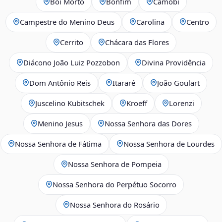
Boi Morto
Bonfim
Camobi
Campestre do Menino Deus
Carolina
Centro
Cerrito
Chácara das Flores
Diácono João Luiz Pozzobon
Divina Providência
Dom Antônio Reis
Itararé
João Goulart
Juscelino Kubitschek
Kroeff
Lorenzi
Menino Jesus
Nossa Senhora das Dores
Nossa Senhora de Fátima
Nossa Senhora de Lourdes
Nossa Senhora de Pompeia
Nossa Senhora do Perpétuo Socorro
Nossa Senhora do Rosário