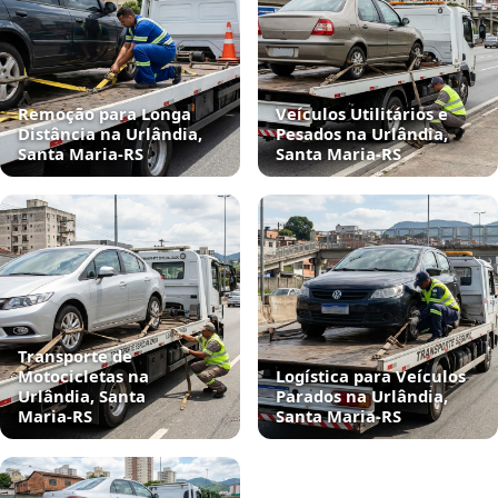
Remoção para Longa
Veículos Utilitários e
Distância na Urlândia,
Pesados na Urlândia,
Santa Maria‑RS
Santa Maria‑RS
Transporte de
Motocicletas na
Logística para Veículos
Urlândia, Santa
Parados na Urlândia,
Maria‑RS
Santa Maria‑RS