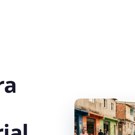
ra
ial,