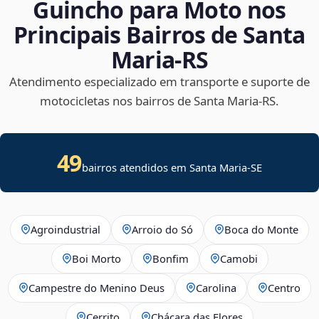
Guincho para Moto nos
Principais Bairros de Santa
Maria‑RS
Atendimento especializado em transporte e suporte de
motocicletas nos bairros de Santa Maria‑RS.
49
bairros atendidos em
Santa Maria
-
SE
Agroindustrial
Arroio do Só
Boca do Monte
Boi Morto
Bonfim
Camobi
Campestre do Menino Deus
Carolina
Centro
Cerrito
Chácara das Flores