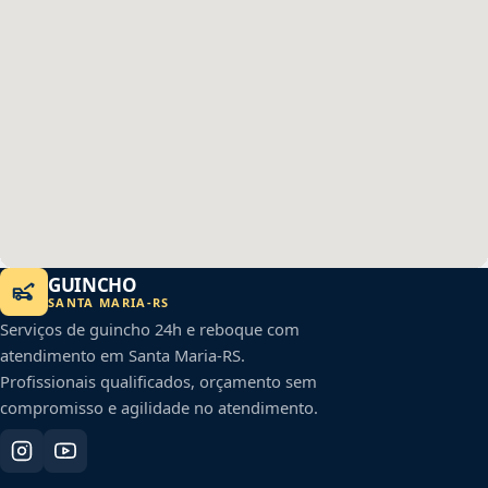
GUINCHO
SANTA MARIA
-
RS
Serviços de guincho 24h e reboque com
atendimento em
Santa Maria
-
RS
.
Profissionais qualificados, orçamento sem
compromisso e agilidade no atendimento.