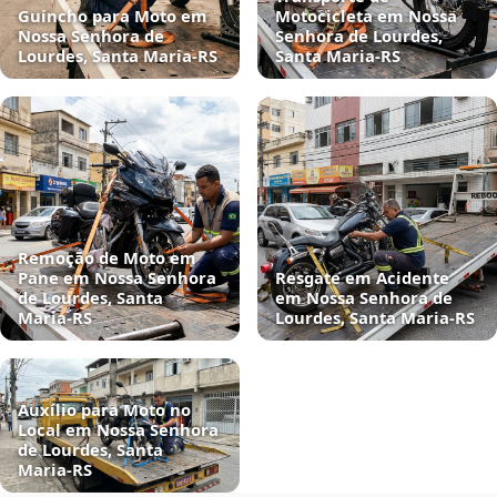
Guincho para Moto em
Motocicleta em Nossa
Nossa Senhora de
Senhora de Lourdes,
Lourdes, Santa Maria‑RS
Santa Maria‑RS
Remoção de Moto em
Pane em Nossa Senhora
Resgate em Acidente
de Lourdes, Santa
em Nossa Senhora de
Maria‑RS
Lourdes, Santa Maria‑RS
Auxílio para Moto no
Local em Nossa Senhora
de Lourdes, Santa
Maria‑RS