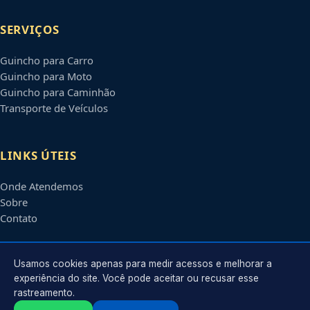
SERVIÇOS
Guincho para Carro
Guincho para Moto
Guincho para Caminhão
Transporte de Veículos
LINKS ÚTEIS
Onde Atendemos
Sobre
Contato
CONTATO
Usamos cookies apenas para medir acessos e melhorar a
experiência do site. Você pode aceitar ou recusar esse
rastreamento.
Atendimento em
Santa Maria
-
RS
e regiões parceiras