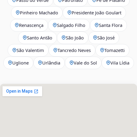
Pinheiro Machado
Presidente João Goulart
Renascença
Salgado Filho
Santa Flora
Santo Antão
São João
São José
São Valentim
Tancredo Neves
Tomazetti
Uglione
Urlândia
Vale do Sol
Vila Lídia