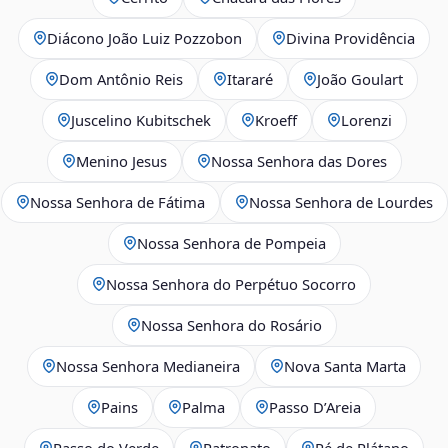
Diácono João Luiz Pozzobon
Divina Providência
Dom Antônio Reis
Itararé
João Goulart
Juscelino Kubitschek
Kroeff
Lorenzi
Menino Jesus
Nossa Senhora das Dores
Nossa Senhora de Fátima
Nossa Senhora de Lourdes
Nossa Senhora de Pompeia
Nossa Senhora do Perpétuo Socorro
Nossa Senhora do Rosário
Nossa Senhora Medianeira
Nova Santa Marta
Pains
Palma
Passo D’Areia
Passo do Verde
Patronato
Pé de Plátano