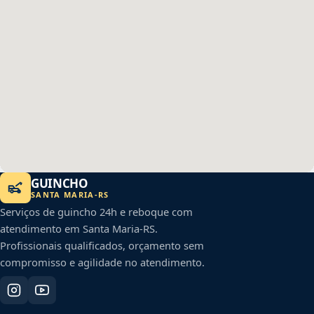
GUINCHO
SANTA MARIA
-
RS
Serviços de guincho 24h e reboque com
atendimento em
Santa Maria
-
RS
.
Profissionais qualificados, orçamento sem
compromisso e agilidade no atendimento.