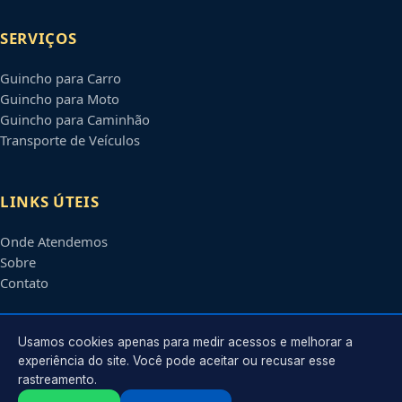
SERVIÇOS
Guincho para Carro
Guincho para Moto
Guincho para Caminhão
Transporte de Veículos
LINKS ÚTEIS
Onde Atendemos
Sobre
Contato
CONTATO
Usamos cookies apenas para medir acessos e melhorar a
experiência do site. Você pode aceitar ou recusar esse
rastreamento.
Atendimento em
Santa Maria
-
RS
e regiões parceiras