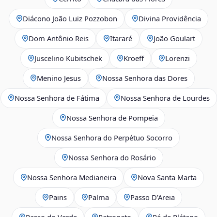
Diácono João Luiz Pozzobon
Divina Providência
Dom Antônio Reis
Itararé
João Goulart
Juscelino Kubitschek
Kroeff
Lorenzi
Menino Jesus
Nossa Senhora das Dores
Nossa Senhora de Fátima
Nossa Senhora de Lourdes
Nossa Senhora de Pompeia
Nossa Senhora do Perpétuo Socorro
Nossa Senhora do Rosário
Nossa Senhora Medianeira
Nova Santa Marta
Pains
Palma
Passo D’Areia
Passo do Verde
Patronato
Pé de Plátano