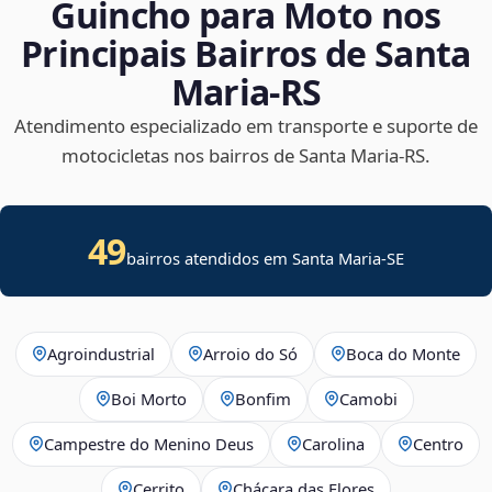
Guincho para Moto nos
Principais Bairros de Santa
Maria‑RS
Atendimento especializado em transporte e suporte de
motocicletas nos bairros de Santa Maria‑RS.
49
bairros atendidos em
Santa Maria
-
SE
Agroindustrial
Arroio do Só
Boca do Monte
Boi Morto
Bonfim
Camobi
Campestre do Menino Deus
Carolina
Centro
Cerrito
Chácara das Flores