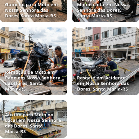
Guincho para Moto em
Motocicleta em Nossa
Nossa Senhora das
Senhora das Dores,
Dores, Santa Maria‑RS
Santa Maria‑RS
Remoção de Moto em
Pane em Nossa Senhora
Resgate em Acidente
das Dores, Santa
em Nossa Senhora das
Maria‑RS
Dores, Santa Maria‑RS
Auxílio para Moto no
Local em Nossa Senhora
das Dores, Santa
Maria‑RS