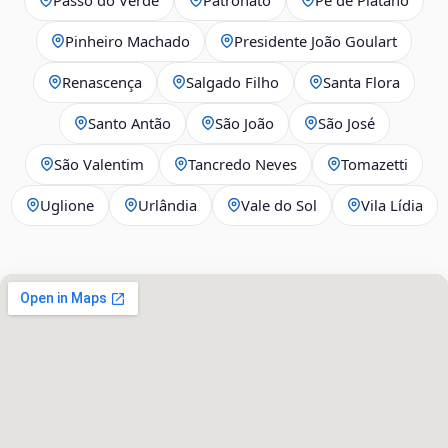
Pinheiro Machado
Presidente João Goulart
Renascença
Salgado Filho
Santa Flora
Santo Antão
São João
São José
São Valentim
Tancredo Neves
Tomazetti
Uglione
Urlândia
Vale do Sol
Vila Lídia