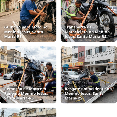
Guincho para Moto no
Transporte de
Menino Jesus, Santa
Motocicleta no Menino
Maria‑RS
Jesus, Santa Maria‑RS
Remoção de Moto em
Resgate em Acidente no
Pane no Menino Jesus,
Menino Jesus, Santa
Santa Maria‑RS
Maria‑RS