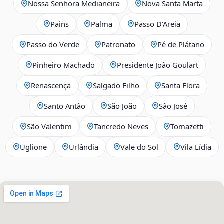
Nossa Senhora Medianeira
Nova Santa Marta
Pains
Palma
Passo D’Areia
Passo do Verde
Patronato
Pé de Plátano
Pinheiro Machado
Presidente João Goulart
Renascença
Salgado Filho
Santa Flora
Santo Antão
São João
São José
São Valentim
Tancredo Neves
Tomazetti
Uglione
Urlândia
Vale do Sol
Vila Lídia