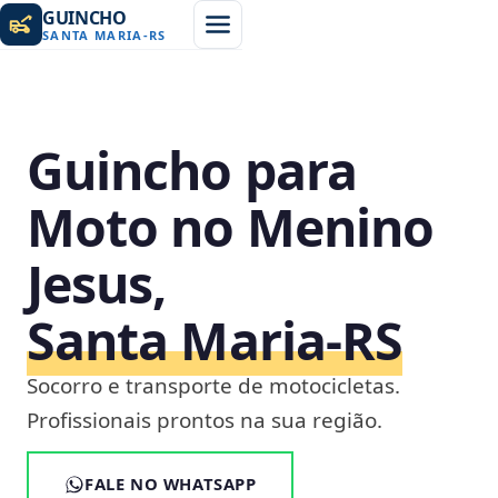
GUINCHO
SANTA MARIA
-
RS
Guincho para
Moto no Menino
Jesus,
Santa Maria‑RS
Socorro e transporte de motocicletas.
Profissionais prontos na sua região.
FALE NO WHATSAPP