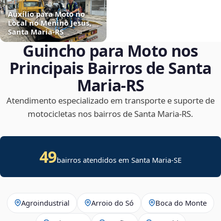
Auxílio para Moto no
Local no Menino Jesus,
Santa Maria‑RS
Guincho para Moto nos
Principais Bairros de Santa
Maria‑RS
Atendimento especializado em transporte e suporte de
motocicletas nos bairros de Santa Maria‑RS.
49
bairros atendidos em
Santa Maria
-
SE
Agroindustrial
Arroio do Só
Boca do Monte