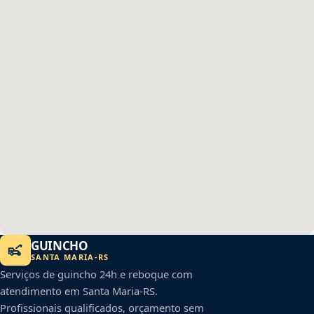
GUINCHO
SANTA MARIA
-
RS
Serviços de guincho 24h e reboque com
atendimento em
Santa Maria
-
RS
.
Profissionais qualificados, orçamento sem