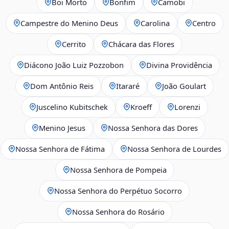
Boi Morto
Bonfim
Camobi
Campestre do Menino Deus
Carolina
Centro
Cerrito
Chácara das Flores
Diácono João Luiz Pozzobon
Divina Providência
Dom Antônio Reis
Itararé
João Goulart
Juscelino Kubitschek
Kroeff
Lorenzi
Menino Jesus
Nossa Senhora das Dores
Nossa Senhora de Fátima
Nossa Senhora de Lourdes
Nossa Senhora de Pompeia
Nossa Senhora do Perpétuo Socorro
Nossa Senhora do Rosário