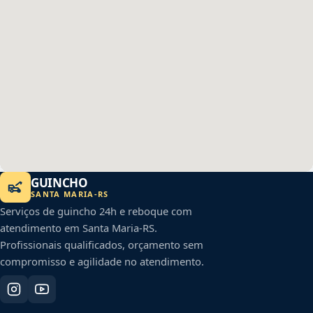
GUINCHO
SANTA MARIA
-
RS
Serviços de guincho 24h e reboque com
atendimento em
Santa Maria
-
RS
.
Profissionais qualificados, orçamento sem
compromisso e agilidade no atendimento.