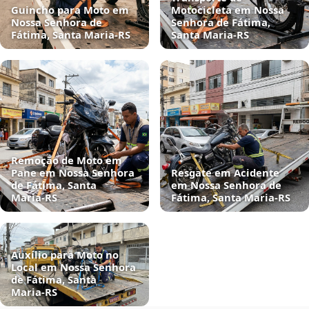
Guincho para Moto em
Motocicleta em Nossa
Nossa Senhora de
Senhora de Fátima,
Fátima, Santa Maria‑RS
Santa Maria‑RS
Remoção de Moto em
Pane em Nossa Senhora
Resgate em Acidente
de Fátima, Santa
em Nossa Senhora de
Maria‑RS
Fátima, Santa Maria‑RS
Auxílio para Moto no
Local em Nossa Senhora
de Fátima, Santa
Maria‑RS