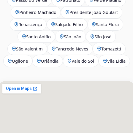
Pinheiro Machado
Presidente João Goulart
Renascença
Salgado Filho
Santa Flora
Santo Antão
São João
São José
São Valentim
Tancredo Neves
Tomazetti
Uglione
Urlândia
Vale do Sol
Vila Lídia