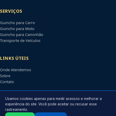
SERVIÇOS
Guincho para Carro
Guincho para Moto
Guincho para Caminhão
Transporte de Veículos
LINKS ÚTEIS
Onde Atendemos
Sobre
Contato
CONTATO
Usamos cookies apenas para medir acessos e melhorar a
experiência do site. Você pode aceitar ou recusar esse
rastreamento.
Atendimento em
Santa Maria
-
RS
e regiões parceiras