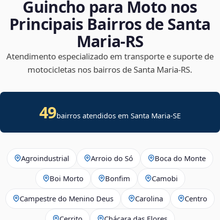
Guincho para Moto nos
Principais Bairros de Santa
Maria‑RS
Atendimento especializado em transporte e suporte de
motocicletas nos bairros de Santa Maria‑RS.
49
bairros atendidos em
Santa Maria
-
SE
Agroindustrial
Arroio do Só
Boca do Monte
Boi Morto
Bonfim
Camobi
Campestre do Menino Deus
Carolina
Centro
Cerrito
Chácara das Flores