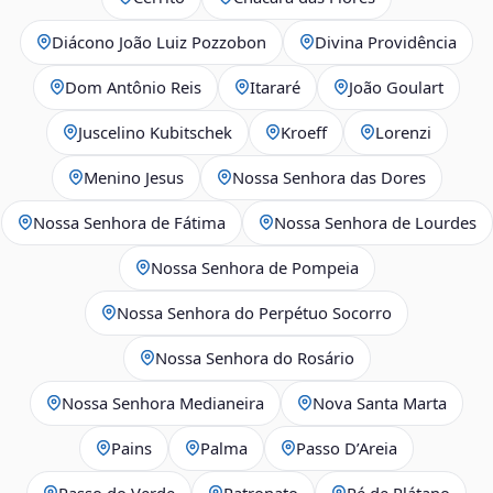
Diácono João Luiz Pozzobon
Divina Providência
Dom Antônio Reis
Itararé
João Goulart
Juscelino Kubitschek
Kroeff
Lorenzi
Menino Jesus
Nossa Senhora das Dores
Nossa Senhora de Fátima
Nossa Senhora de Lourdes
Nossa Senhora de Pompeia
Nossa Senhora do Perpétuo Socorro
Nossa Senhora do Rosário
Nossa Senhora Medianeira
Nova Santa Marta
Pains
Palma
Passo D’Areia
Passo do Verde
Patronato
Pé de Plátano